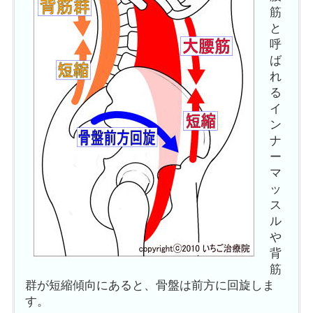
筋
と
呼
ば
れ
る
イ
ン
ナ
ー
マ
ッ
ス
ル
や
背
筋
群が短縮傾向にあると、骨盤は前方に回旋しま
す。