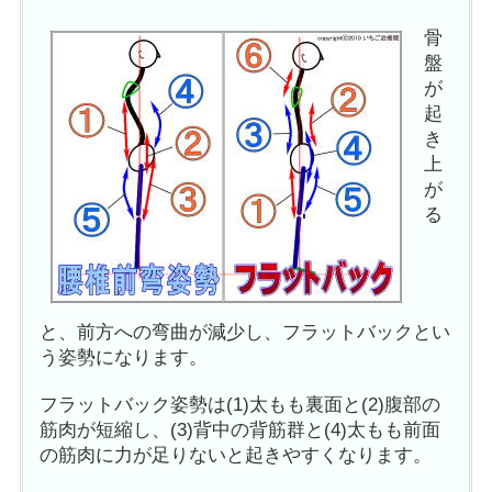
骨
盤
が
起
き
上
が
る
と、前方への弯曲が減少し、フラットバックとい
う姿勢になります。
フラットバック姿勢は(1)太もも裏面と(2)腹部の
筋肉が短縮し、(3)背中の背筋群と(4)太もも前面
の筋肉に力が足りないと起きやすくなります。