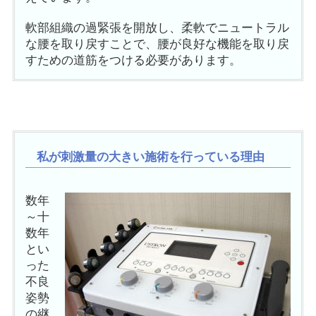
軟部組織の過緊張を開放し、柔軟でニュートラル
な腰を取り戻すことで、腰が良好な機能を取り戻
すための道筋をつける必要があります。
私が刺激量の大きい施術を行っている理由
数年
～十
数年
とい
った
不良
姿勢
の継