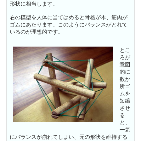
形状に相当します。
右の模型を人体に当てはめると骨格が木、筋肉が
ゴムにあたります。このようにバランスがとれて
いるのが理想的です。
とこ
ろが
意図
的に
数か
所ゴ
ムを
短縮
させ
る
と、
一気
にバランスが崩れてしまい、元の形状を維持する