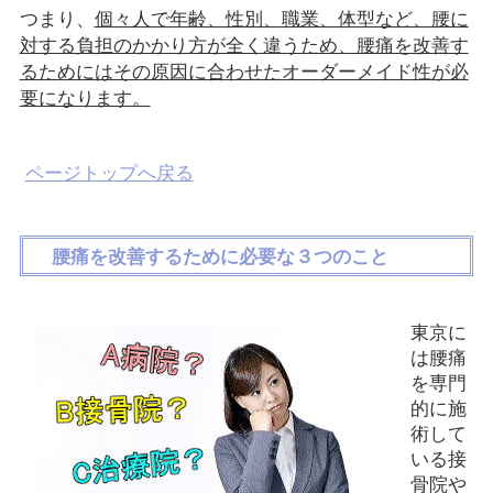
つまり、
個々人で年齢、性別、職業、体型など、腰に
対する負担のかかり方が全く違うため、腰痛を改善す
るためにはその原因に合わせたオーダーメイド性が必
要になります。
ページトップへ戻る
腰痛を改善するために必要な３つのこと
東京に
は腰痛
を専門
的に施
術して
いる接
骨院や