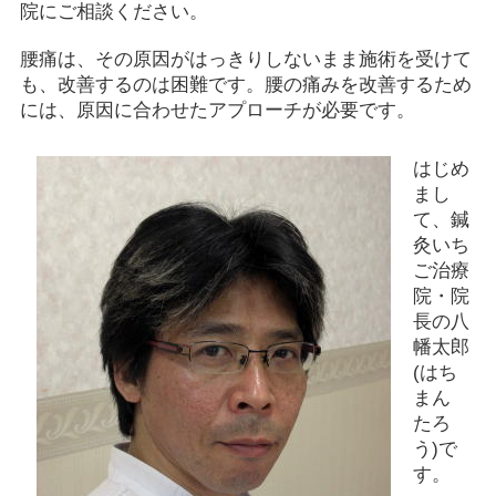
院にご相談ください。
腰痛は、その原因がはっきりしないまま施術を受けて
も、改善するのは困難です。腰の痛みを改善するため
には、原因に合わせたアプローチが必要です。
はじめ
まし
て、鍼
灸いち
ご治療
院・院
長の八
幡太郎
(はち
まん
たろ
う)で
す。